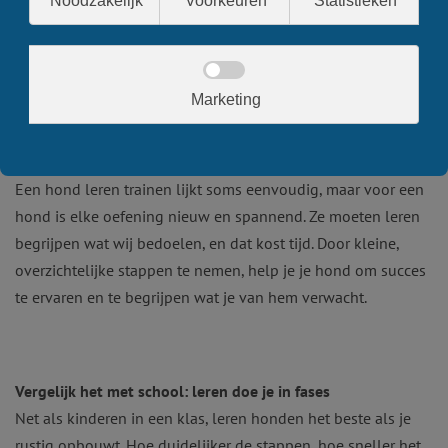
Waarom stap voor stap trainen zo
belangrijk is!
Een hond leren trainen lijkt soms eenvoudig, maar voor een
hond is elke oefening nieuw en spannend. Ze moeten leren
begrijpen wat wij bedoelen, en dat kost tijd. Door kleine,
overzichtelijke stappen te nemen, help je je hond om succes
te ervaren en te begrijpen wat je van hem verwacht.
Vergelijk het met school: leren doe je in fases
Net als kinderen in een klas, leren honden het beste als je
rustig opbouwt. Hoe duidelijker de stappen, hoe sneller het